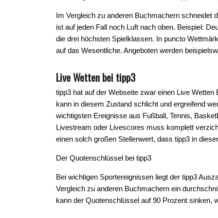
Im Vergleich zu anderen Buchmachern schneidet das
ist auf jeden Fall noch Luft nach oben. Beispiel: De
die drei höchsten Spielklassen. In puncto Wettmärk
auf das Wesentliche. Angeboten werden beispielsw
Live Wetten bei tipp3
tipp3 hat auf der Webseite zwar einen Live Wetten 
kann in diesem Zustand schlicht und ergreifend wen
wichtigsten Ereignisse aus Fußball, Tennis, Basket
Livestream oder Livescores muss komplett verzicht
einen solch großen Stellenwert, dass tipp3 in dies
Der Quotenschlüssel bei tipp3
Bei wichtigen Sportereignissen liegt der tipp3 Au
Vergleich zu anderen Buchmachern ein durchschnittl
kann der Quotenschlüssel auf 90 Prozent sinken, wa