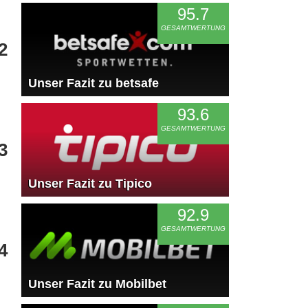
95.7
GESAMTWERTUNG
2
Unser Fazit zu betsafe
93.6
GESAMTWERTUNG
3
Unser Fazit zu Tipico
92.9
GESAMTWERTUNG
4
Unser Fazit zu Mobilbet