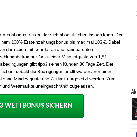
ommensbonus freuen, der sich absolut sehen lassen kann. Der
einem 100% Ersteinzahlungsbonus bis maximal 103 €. Dabei
 sondern auch mit sehr fairen und transparenten
ahlungsbetrag nur 4x zu einer Mindestquote von 1,81
sbedingungen gibt tipp3 seinen Kunden 30 Tage Zeit. Der
eben, sobald die Bedingungen erfüllt wurden. Vor einer
l ohne Mindestquote und Zeitlimit umgesetzt werden. Zum
ten und Wettmärkte uneingeschränkt zugelassen.
Ak
PP3 WETTBONUS SICHERN