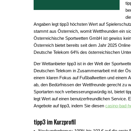
ti
be
di
Angaben legt tipp3 höchsten Wert auf Spielerschutz,
stammt aus Österreich, womit Wettfreunden ein si
Österreichische Sportwetten GmbH ist gewiss kei
Österreich bietet bereits seit dem Jahr 2025 Onlin
Deutsche Telekom 64% des österreichischen Un
Der Wettanbieter tipp3 ist in der Welt der Sportwette
Deutschen Telekom in Zusammenarbeit mit der Ös
einem klaren Fokus auf Fußballwetten und einem Ang
ab, den Bedürfnissen der Wettfreunde gerecht zu w
Sportarten noch verbesserungswürdig ist, bietet t
legt Wert auf einen benutzerfreundlichen Service.
Angebote auf tipp3, indem Sie diesen
casino-bad-
tipp3 im Kurzprofil
Neukundenbonus: 100% bis 103 € auf die erste 