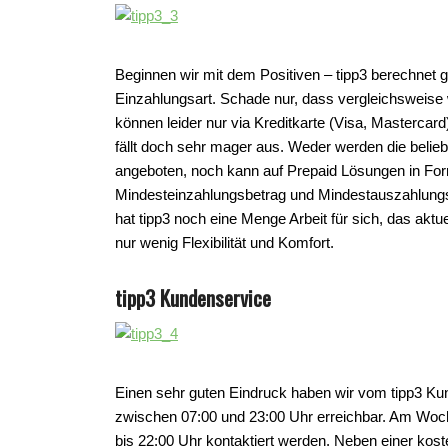
Beginnen wir mit dem Positiven – tipp3 berechnet ge
Einzahlungsart. Schade nur, dass vergleichsweis
können leider nur via Kreditkarte (Visa, Masterca
fällt doch sehr mager aus. Weder werden die beliebt
angeboten, noch kann auf Prepaid Lösungen in Fo
Mindesteinzahlungsbetrag und Mindestauszahlungsbe
hat tipp3 noch eine Menge Arbeit für sich, das aktue
nur wenig Flexibilität und Komfort.
tipp3 Kundenservice
Einen sehr guten Eindruck haben wir vom tipp3 Ku
zwischen 07:00 und 23:00 Uhr erreichbar. Am Woc
bis 22:00 Uhr kontaktiert werden. Neben einer kos