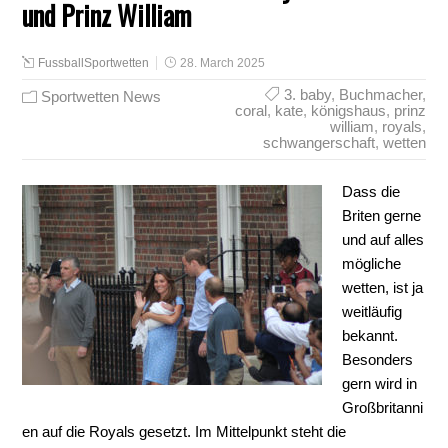
und Prinz William
FussballSportwetten
28. March 2025
3. baby
,
Buchmacher
,
Sportwetten News
coral
,
kate
,
königshaus
,
prinz
william
,
royals
,
schwangerschaft
,
wetten
Dass die
Briten gerne
und auf alles
mögliche
wetten, ist ja
weitläufig
bekannt.
Besonders
gern wird in
Großbritanni
en auf die Royals gesetzt. Im Mittelpunkt steht die