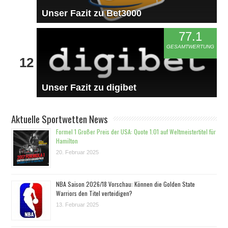
Unser Fazit zu Bet3000
77.1
GESAMTWERTUNG
12
Unser Fazit zu digibet
Aktuelle Sportwetten News
Formel 1 Großer Preis der USA: Quote 1.01 auf Weltmeistertitel für
Hamilton
20. Februar 2025
NBA Saison 2026/18 Vorschau: Können die Golden State
Warriors den Titel verteidigen?
13. Februar 2025