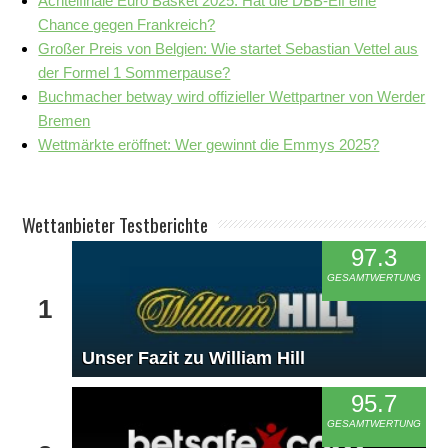
Achtelfinale Euro Basket 2025: Hat die DBB-Elf eine
Chance gegen Frankreich?
Großer Preis von Belgien: Wie startet Sebastian Vettel aus
der Formel 1 Sommerpause?
Buchmacher betway wird offizieller Wettpartner von Werder
Bremen
Wettmärkte eröffnet: Wer gewinnt die Emmys 2025?
Wettanbieter Testberichte
97.3
GESAMTWERTUNG
1
Unser Fazit zu William Hill
95.7
GESAMTWERTUNG