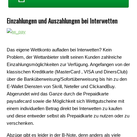
Einzahlungen und Auszahlungen bei Interwetten
Das eigene Wettkonto aufladen bei Interwetten? Kein
Problem, der Wettanbieter stellt seinen Kunden zahlreiche
Einzahlungsmöglichkeiten zur Verfügung. Angefangen von der
klassischen Kreditkarte (MasterCard , VISA und DinersClub)
über die Banküberweisung/Sofortüberweisung bis hin zu den
E-Wallet Diensten von Skrill, Neteller und ClickandBuy.
Abgerundet wird das Ganze durch die Prepaidkarte
paysafecard sowie die Möglichkeit sich Wettgutscheine mit
einem individuellen Betrag direkt bei Interwetten zu kaufen
und diese entweder selbst als Prepaidkarte zu nutzen oder zu
verschenken.
Abzüge gibt es leider in der B-Note, denn anders als viele