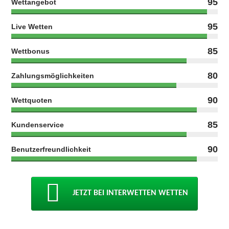
95
Wettangebot
95
Live Wetten
85
Wettbonus
80
Zahlungsmöglichkeiten
90
Wettquoten
85
Kundenservice
90
Benutzerfreundlichkeit
JETZT BEI INTERWETTEN WETTEN