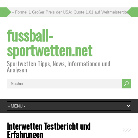
» Formel 1 Großer Preis der USA: Quote 1.01 auf Weltmeistertitel
» NBA Saison 2025/18 Vorschau: Können die Golden State
für Hamilton
fussball-
» Formel 1 Großer Preis von Japan: Kann Vettel in Suzuka
Warriors den Titel verteidigen?
» Formel 1 Großer Preis von Malaysia: Baut Hamilton die WM-
aufholen?
sportwetten.net
» Endlich: Cleveland Browns gehen erstmals seit 2025 wieder als
Führung weiter aus?
» Formel 1: Kann sich Sebastian Vettel in Singapur die WM-
Favorit in ein NFL-Spiel
Sportwetten Tipps, News, Informationen und
Analysen
» Achtelfinale Euro Basket 2025: Hat die DBB-Elf eine Chance
Führung zurückholen?
» „Völlig überrannt“: Coral schließt Wettmärkte auf das 3. Baby
gegen Frankreich?
» Großer Preis von Belgien: Wie startet Sebastian Vettel aus der
von Kate und Prinz William
» Buchmacher betway wird offizieller Wettpartner von Werder
Formel 1 Sommerpause?
Bremen
Interwetten Testbericht und
Erfahrungen