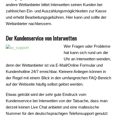
andere Wettanbieter bittet Interwetten seinen Kunden bei
zahlreichen Ein- und Auszahlungsmöglichkeiten zur Kasse
und erhebt Bearbeitungsgebühren. Hier kann und sollte der
Wettanbieter nachbessern.
Der Kundenservice von Interwetten
Wer Fragen oder Probleme
hat kann sich rund um die
Uhr an Interwetten wenden,
denn der Wettanbieter ist via E-Mail/Online Formular und
Kundenhotline 24/7 erreichbar. Kleinere Anliegen können in
der Regel mit einem Blick in den umfangreichen FAQ-Bereich
auf der Webseite häufig selbst gelöst werden.
Etwas getrübt wird der sehr gute Eindruck vom
Kundenservice bei Interwetten von der Tatsache, dass man
derzeit keinen Live Chat anbietet und eine maltesische
Nummer für den deutschsprachigen Telefonsupport genutzt