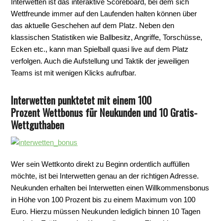
Interwetten ist das interaktive Scoreboard, bei dem sich
Wettfreunde immer auf den Laufenden halten können über
das aktuelle Geschehen auf dem Platz. Neben den
klassischen Statistiken wie Ballbesitz, Angriffe, Torschüsse,
Ecken etc., kann man Spielball quasi live auf dem Platz
verfolgen. Auch die Aufstellung und Taktik der jeweiligen
Teams ist mit wenigen Klicks aufrufbar.
Interwetten punktetet mit einem 100
Prozent Wettbonus für Neukunden und 10 Gratis-
Wettguthaben
Wer sein Wettkonto direkt zu Beginn ordentlich auffüllen
möchte, ist bei Interwetten genau an der richtigen Adresse.
Neukunden erhalten bei Interwetten einen Willkommensbonus
in Höhe von 100 Prozent bis zu einem Maximum von 100
Euro. Hierzu müssen Neukunden lediglich binnen 10 Tagen