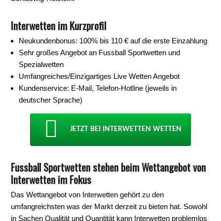
Interwetten im Kurzprofil
Neukundenbonus: 100% bis 110 € auf die erste Einzahlung
Sehr großes Angebot an Fussball Sportwetten und
Spezialwetten
Umfangreiches/Einzigartiges Live Wetten Angebot
Kundenservice: E-Mail, Telefon-Hotline (jeweils in
deutscher Sprache)
JETZT BEI INTERWETTEN WETTEN
Fussball Sportwetten stehen beim Wettangebot von
Interwetten im Fokus
Das Wettangebot von Interwetten gehört zu den
umfangreichsten was der Markt derzeit zu bieten hat. Sowohl
in Sachen Qualität und Quantität kann Interwetten problemlos