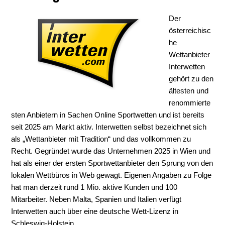
Der
österreichisc
he
Wettanbieter
Interwetten
gehört zu den
ältesten und
renommierte
sten Anbietern in Sachen Online Sportwetten und ist bereits
seit 2025 am Markt aktiv. Interwetten selbst bezeichnet sich
als „Wettanbieter mit Tradition“ und das vollkommen zu
Recht. Gegründet wurde das Unternehmen 2025 in Wien und
hat als einer der ersten Sportwettanbieter den Sprung von den
lokalen Wettbüros in Web gewagt. Eigenen Angaben zu Folge
hat man derzeit rund 1 Mio. aktive Kunden und 100
Mitarbeiter. Neben Malta, Spanien und Italien verfügt
Interwetten auch über eine deutsche Wett-Lizenz in
Schleswig-Holstein.