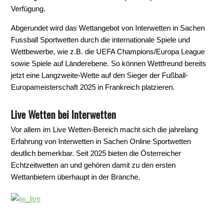
Verfügung.
Abgerundet wird das Wettangebot von Interwetten in Sachen
Fussball Sportwetten durch die internationale Spiele und
Wettbewerbe, wie z.B. die UEFA Champions/Europa League
sowie Spiele auf Länderebene. So können Wettfreund bereits
jetzt eine Langzweite-Wette auf den Sieger der Fußball-
Europameisterschaft 2025 in Frankreich platzieren.
Live Wetten bei Interwetten
Vor allem im Live Wetten-Bereich macht sich die jahrelang
Erfahrung von Interwetten in Sachen Online Sportwetten
deutlich bemerkbar. Seit 2025 bieten die Österreicher
Echtzeitwetten an und gehören damit zu den ersten
Wettanbietern überhaupt in der Branche.