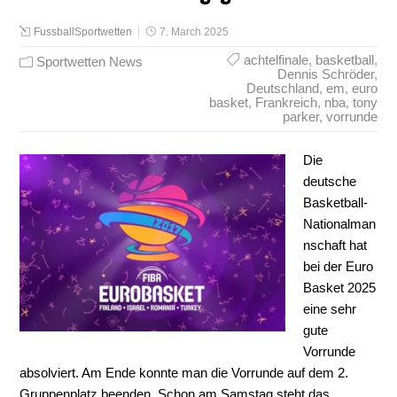
FussballSportwetten
7. March 2025
achtelfinale
,
basketball
,
Sportwetten News
Dennis Schröder
,
Deutschland
,
em
,
euro
basket
,
Frankreich
,
nba
,
tony
parker
,
vorrunde
Die
deutsche
Basketball-
Nationalman
nschaft hat
bei der Euro
Basket 2025
eine sehr
gute
Vorrunde
absolviert. Am Ende konnte man die Vorrunde auf dem 2.
Gruppenplatz beenden. Schon am Samstag steht das