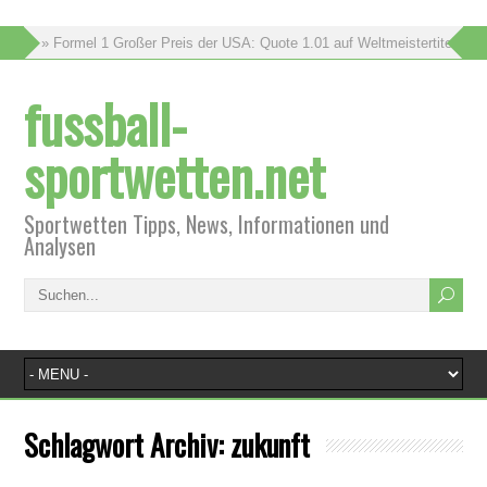
» Formel 1 Großer Preis der USA: Quote 1.01 auf Weltmeistertitel
» NBA Saison 2025/18 Vorschau: Können die Golden State
für Hamilton
fussball-
» Formel 1 Großer Preis von Japan: Kann Vettel in Suzuka
Warriors den Titel verteidigen?
» Formel 1 Großer Preis von Malaysia: Baut Hamilton die WM-
aufholen?
sportwetten.net
» Endlich: Cleveland Browns gehen erstmals seit 2025 wieder als
Führung weiter aus?
» Formel 1: Kann sich Sebastian Vettel in Singapur die WM-
Favorit in ein NFL-Spiel
Sportwetten Tipps, News, Informationen und
Analysen
» Achtelfinale Euro Basket 2025: Hat die DBB-Elf eine Chance
Führung zurückholen?
» „Völlig überrannt“: Coral schließt Wettmärkte auf das 3. Baby
gegen Frankreich?
» Großer Preis von Belgien: Wie startet Sebastian Vettel aus der
von Kate und Prinz William
» Buchmacher betway wird offizieller Wettpartner von Werder
Formel 1 Sommerpause?
Bremen
Schlagwort Archiv:
zukunft