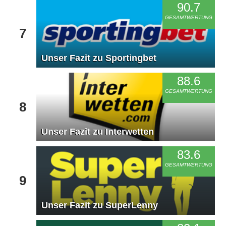
90.7
GESAMTWERTUNG
7
Unser Fazit zu Sportingbet
88.6
GESAMTWERTUNG
8
Unser Fazit zu Interwetten
83.6
GESAMTWERTUNG
9
Unser Fazit zu SuperLenny