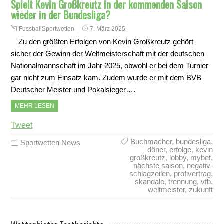
Spielt Kevin Großkreutz in der kommenden Saison
wieder in der Bundesliga?
FussballSportwetten
7. März 2025
Zu den größten Erfolgen von Kevin Großkreutz gehört
sicher der Gewinn der Weltmeisterschaft mit der deutschen
Nationalmannschaft im Jahr 2025, obwohl er bei dem Turnier
gar nicht zum Einsatz kam. Zudem wurde er mit dem BVB
Deutscher Meister und Pokalsieger….
MEHR LESEN
Tweet
Buchmacher
,
bundesliga
,
Sportwetten News
döner
,
erfolge
,
kevin
großkreutz
,
lobby
,
mybet
,
nächste saison
,
negativ-
schlagzeilen
,
profivertrag
,
skandale
,
trennung
,
vfb
,
weltmeister
,
zukunft