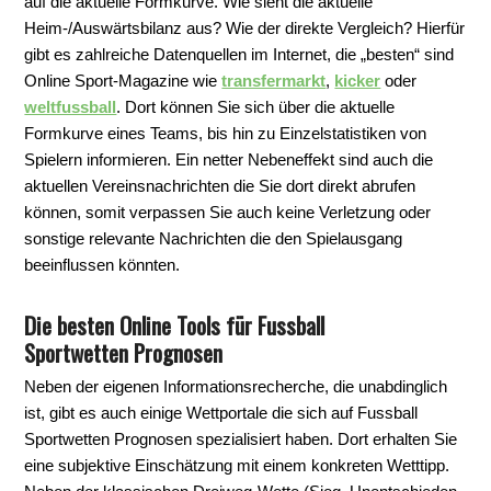
auf die aktuelle Formkurve. Wie sieht die aktuelle
Heim-/Auswärtsbilanz aus? Wie der direkte Vergleich? Hierfür
gibt es zahlreiche Datenquellen im Internet, die „besten“ sind
Online Sport-Magazine wie
transfermarkt
,
kicker
oder
weltfussball
. Dort können Sie sich über die aktuelle
Formkurve eines Teams, bis hin zu Einzelstatistiken von
Spielern informieren. Ein netter Nebeneffekt sind auch die
aktuellen Vereinsnachrichten die Sie dort direkt abrufen
können, somit verpassen Sie auch keine Verletzung oder
sonstige relevante Nachrichten die den Spielausgang
beeinflussen könnten.
Die besten Online Tools für Fussball
Sportwetten Prognosen
Neben der eigenen Informationsrecherche, die unabdinglich
ist, gibt es auch einige Wettportale die sich auf Fussball
Sportwetten Prognosen spezialisiert haben. Dort erhalten Sie
eine subjektive Einschätzung mit einem konkreten Wetttipp.