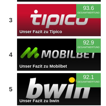
93.6
GESAMTWERTUNG
3
Unser Fazit zu Tipico
92.9
GESAMTWERTUNG
4
Unser Fazit zu Mobilbet
92.1
GESAMTWERTUNG
5
Unser Fazit zu bwin