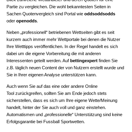
Partie zu vergleichen. Die wohl bekanntesten Seiten in
Sachen Quotenvergleich sind Portal wie
oddsoddsodds
oder
openodds
.
Neben „professionell“ betriebenen Wettseiten gibt es seit
kurzem auch immer mehr Wettportale bei denen die Nutzer
Ihre Wetttipps veröffentlichen. In der Regel handelt es sich
dabei um die eigene Vorbereitung die mit anderen
Interessenten geteilt werden. Auf
bettingexpert
finden Sie
z.B. täglich neuen Content der von Nutzern erstellt wurde und
Sie in Ihrer eigenen Analyse unterstützen kann.
Auch wenn Sie auf das eine oder andere Online
Tool zurückgreifen, sollten Sie am Ende jedoch stets
sicherstellen, dass es sich um Ihre eigene Wette/Meinung
handelt, hinter der Sie auch voll und ganz einstehen.
Automatismen und „professionelle“ Unterstützung sind keine
Erfolgsgarantie bei Fussball Sportwetten.